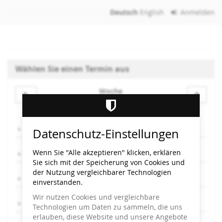
Zum
Deutsch
English
Anmelden
Haupt-
Inhalt
springen
Wählen Sie einen Termin aus
Woche
Woche
zur
Anzeige
Mo, 10.2.
Datenschutz-Einstellungen
auswählen
Wenn Sie "Alle akzeptieren" klicken, erklären
Mi, 12.2.
Sie sich mit der Speicherung von Cookies und
der Nutzung vergleichbarer Technologien
Do, 13.2.
einverstanden.
Wir nutzen Cookies und vergleichbare
Fr, 14.2.
Technologien um Daten zu sammeln, die uns
erlauben, diese Website und unsere Angebote