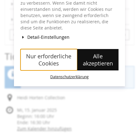
zu verbessern. Wenn Sie damit nicht
Sa, 15.2.
einverstanden sind, werden wir Cookies nur
benutzen, wenn sie zwingend erforderlich
So, 16.2.
sind um die Funktionen zu realisieren, die
diese Seite anbietet.
Detail-Einstellungen
Tickets
Nur erforderliche
Alle
Cookies
akzeptieren
Der Buchungszeitraum für diese Veranstaltung
Datenschutzerklärung
ist beendet.
Heidi Horten Collection
Mi, 15. Januar 2025
Beginn:
16:00
Uhr
Ende:
16:30
Uhr
Zum Kalender hinzufügen