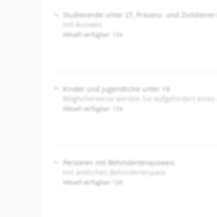
Studierende unter 27, Präsenz- und Zivildiener
mit Ausweis
Aktuell verfügbar: 124
Kinder und Jugendliche unter 19
Möglicherweise werden Sie aufgefordert einen
Aktuell verfügbar: 124
Personen mit Behindertenausweis
mit amtlichen Behindertenpass
Aktuell verfügbar: 124