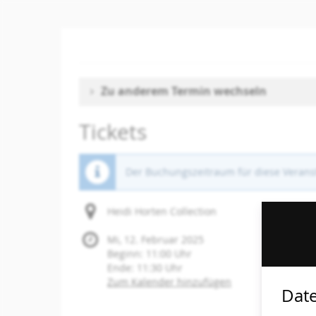
Zum
Haupt-
Inhalt
springen
Zu anderem Termin wechseln
Tickets
Der Buchungszeitraum für diese Veranst
Heidi Horten Collection
Mi, 12. Februar 2025
Beginn:
11:00
Uhr
Ende:
11:30
Uhr
Zum Kalender hinzufügen
Date