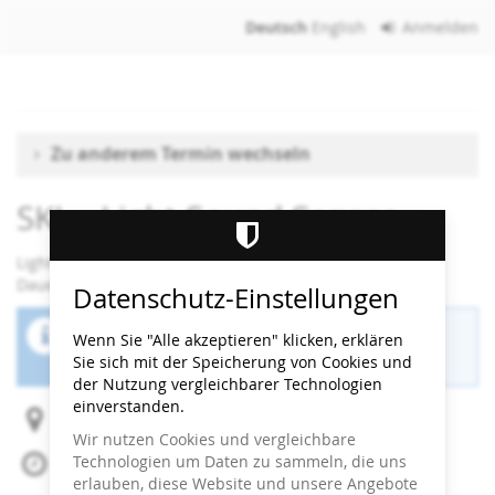
Zum
Deutsch
English
Anmelden
Haupt-
Inhalt
springen
Zu anderem Termin wechseln
SKL - Light Sound Senses
Light Sound Senses
Dauer: 90 Minuten
Datenschutz-Einstellungen
Der Buchungszeitraum für diese Veranstaltung
Wenn Sie "Alle akzeptieren" klicken, erklären
ist beendet.
Sie sich mit der Speicherung von Cookies und
der Nutzung vergleichbarer Technologien
einverstanden.
Heidi Horten Collection
Wir nutzen Cookies und vergleichbare
Technologien um Daten zu sammeln, die uns
Fr, 14. Februar 2025
erlauben, diese Website und unsere Angebote
Beginn:
10:30
Uhr