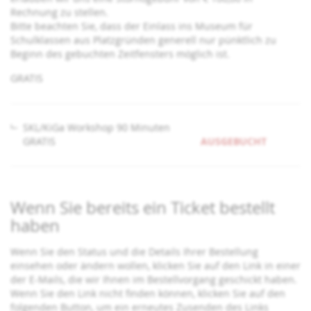
Rechnung zu stellen.
Bitte beachten Sie, dass der Einlass ins Museum für
Schulklassen aus Platzgründen generell nur pünktlich zu
Beginn des gebuchten Zeitfensters möglich ist.
GRATIS
SKL/KiGa Workshop 90 Minuten
GRATIS
AUSGEBUCHT
Wenn Sie bereits ein Ticket bestellt
haben
Wenn Sie den Status und die Details Ihrer Bestellung
einsehen oder ändern wollen, klicken Sie auf den Link in einer
der E-Mails, die wir Ihnen im Bestellvorgang geschickt haben.
Wenn Sie den Link nicht finden können, klicken Sie auf den
folgenden Button, um ein erneutes Zusenden des Links