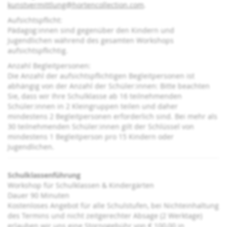
kunstvermittlung@hortencollection.com
.
Aufsichtspflicht:
Pädagog:innen sind gegenüber den Kindern und
Jugendlichen während des gesamten Workshops
aufsichtspflichtig.
Anzahl Begleitpersonen:
Die Anzahl der aufsichtspflichtigen Begleitpersonen ist
abhängig von der Anzahl der Schüler:innen: Bitte beachten
Sie, dass wir Ihre Schulklasse ab 16 teilnehmenden
Schüler:innen in 2 Kleingruppen teilen und daher
mindestens 2 Begleitpersonen erforderlich sind. Bei mehr als
30 teilnehmenden Schüler:innen gilt der Schlüssel von
mindestens 1 Begleitperson pro 15 Kindern oder
Jugendlichen.
Schulklassenführung
Workshop für Schulklassen & Kindergärten
Dauer 90 Minuten
Kostenloses Angebot für alle Schulstufen, bei Nichteinhaltung
des Termins und nicht zeitgerechter Absage (2 Werktage)
erlauben wir uns eine Stornogebühr von € 100,00 in