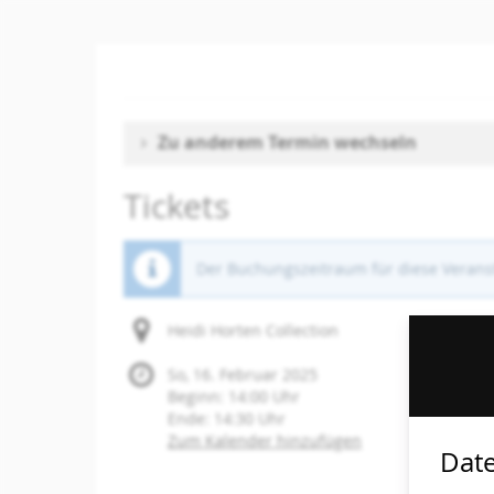
Zum
Haupt-
Inhalt
springen
Zu anderem Termin wechseln
Tickets
Der Buchungszeitraum für diese Veranst
Heidi Horten Collection
So, 16. Februar 2025
Beginn:
14:00
Uhr
Ende:
14:30
Uhr
Zum Kalender hinzufügen
Date