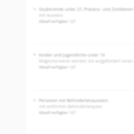
Studierende unter 27, Präsenz- und Zivildiener
mit Ausweis
Aktuell verfügbar: 127
Kinder und Jugendliche unter 19
Möglicherweise werden Sie aufgefordert einen
Aktuell verfügbar: 127
Personen mit Behindertenausweis
mit amtlichen Behindertenpass
Aktuell verfügbar: 127