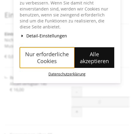
zu verbessern. Wenn Sie damit nicht
einverstanden sind, werden wir Cookies nur
Produkte
Eintrittskarten
benutzen, wenn sie zwingend erforderlich
sind um die Funktionen zu realisieren, die
diese Seite anbietet.
Eintritt Heidi Horten Collection
Detail-Einstellungen
Nicht angeführte Ermäßigungen sind an der Kassa im
Museum erhältlich.
Nur erforderliche
Alle
von
€ 0,00 – € 16,00
Cookies
akzeptieren
€ 0,00
bis
€ 16,00
Datenschutzerklärung
Regulär
Aktuell verfügbar: 140
€ 16,00
Menge
-
+