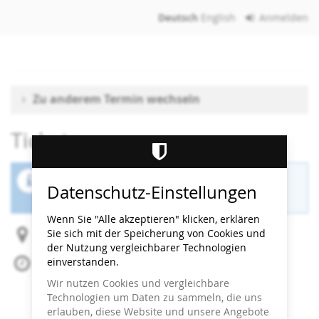
Zum
Deutsch
English
Anmelden
Haupt-
Inhalt
springen
Zu anderem Termin wechseln
Tickets
Der Buchungszeitraum für diese Veranstaltung
Datenschutz-Einstellungen
ist beendet.
Wenn Sie "Alle akzeptieren" klicken, erklären
Sie sich mit der Speicherung von Cookies und
Heidi Horten Collection
der Nutzung vergleichbarer Technologien
einverstanden.
Mi, 12. Februar 2025
Beginn:
15:00
Uhr
Wir nutzen Cookies und vergleichbare
Ende:
15:30
Uhr
Technologien um Daten zu sammeln, die uns
Zum Kalender hinzufügen
erlauben, diese Website und unsere Angebote