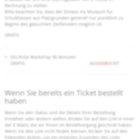
Rechnung zu stellen.
Bitte beachten Sie, dass der Einlass ins Museum für
Schulklassen aus Platzgründen generell nur pünktlich zu
Beginn des gebuchten Zeitfensters möglich ist.
GRATIS
SKL/KiGa Workshop 90 Minuten
GRATIS
AUSGEBUCHT
Wenn Sie bereits ein Ticket bestellt
haben
Wenn Sie den Status und die Details Ihrer Bestellung
einsehen oder ändern wollen, klicken Sie auf den Link in einer
der E-Mails, die wir Ihnen im Bestellvorgang geschickt haben.
Wenn Sie den Link nicht finden können, klicken Sie auf den
folgenden Button, um ein erneutes Zusenden des Links