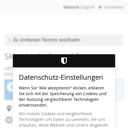
Zum
Deutsch
English
Anmelden
Haupt-
Inhalt
springen
Zu anderem Termin wechseln
SKL - Light Sound Senses
Light Sound Senses
Dauer: 90 Minuten
Datenschutz-Einstellungen
Der Buchungszeitraum für diese Veranstaltung
Wenn Sie "Alle akzeptieren" klicken, erklären
ist beendet.
Sie sich mit der Speicherung von Cookies und
der Nutzung vergleichbarer Technologien
einverstanden.
Heidi Horten Collection
Wir nutzen Cookies und vergleichbare
Technologien um Daten zu sammeln, die uns
Mi, 12. Februar 2025
erlauben, diese Website und unsere Angebote
Beginn:
08:30
Uhr