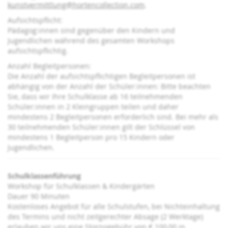
kunstvermittlung@hortencollection.com
.
Aufsichtspflicht:
Pädagog:innen sind gegenüber den Kindern und
Jugendlichen während des gesamten Workshops
aufsichtspflichtig.
Anzahl Begleitpersonen:
Die Anzahl der aufsichtspflichtigen Begleitpersonen ist
abhängig von der Anzahl der Schüler:innen: Bitte beachten
Sie, dass wir Ihre Schulklasse ab 16 teilnehmenden
Schüler:innen in 2 Kleingruppen teilen und daher
mindestens 2 Begleitpersonen erforderlich sind. Bei mehr als
30 teilnehmenden Schüler:innen gilt der Schlüssel von
mindestens 1 Begleitperson pro 15 Kindern oder
Jugendlichen.
Schulklassenführung
Workshop für Schulklassen & Kindergärten
Dauer 90 Minuten
Kostenloses Angebot für alle Schulstufen, bei Nichteinhaltung
des Termins und nicht zeitgerechter Absage (2 Werktage)
erlauben wir uns eine Stornogebühr von € 100,00 in