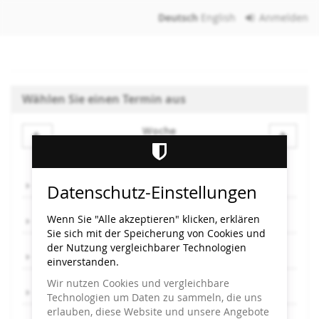
Zum
Deutsch
English
Anmelden
Haupt-
Inhalt
springen
Wählen Sie einen Termin aus
Woche
Woche
zur
Anzeige
Mo, 4.8.
Datenschutz-Einstellungen
auswählen
Wenn Sie "Alle akzeptieren" klicken, erklären
Mi, 6.8.
Sie sich mit der Speicherung von Cookies und
der Nutzung vergleichbarer Technologien
Do, 7.8.
einverstanden.
Wir nutzen Cookies und vergleichbare
Fr, 8.8.
Technologien um Daten zu sammeln, die uns
erlauben, diese Website und unsere Angebote