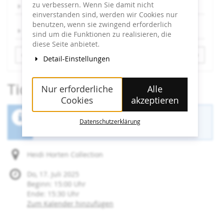
zu verbessern. Wenn Sie damit nicht
Sa, 9.8.
einverstanden sind, werden wir Cookies nur
benutzen, wenn sie zwingend erforderlich
So, 10.8.
sind um die Funktionen zu realisieren, die
diese Seite anbietet.
Detail-Einstellungen
Tickets
Nur erforderliche
Alle
Cookies
akzeptieren
Der Buchungszeitraum für diese Veranstaltung
Datenschutzerklärung
ist beendet.
Heidi Horten Collection
Do, 17. Juli 2025
Beginn:
15:00
Uhr
Ende:
15:30
Uhr
Zum Kalender hinzufügen