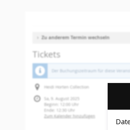
Zum
Haupt-
Inhalt
springen
Zu anderem Termin wechseln
Tickets
Der Buchungszeitraum für diese Veranst
Heidi Horten Collection
Sa, 9. August 2025
Beginn:
12:00
Uhr
Ende:
12:30
Uhr
Zum Kalender hinzufügen
Date