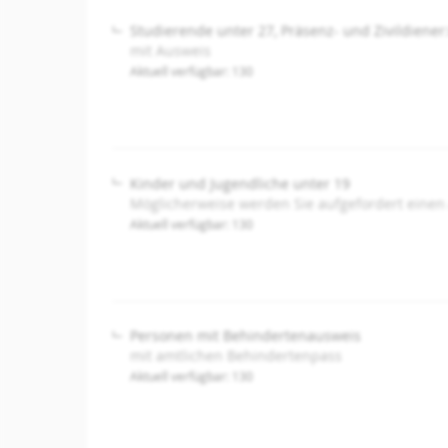
Studierende unter 27, Präsenz- und Zivildiener
mit Ausweis
Aktuell verfügbar: 130
Kinder und Jugendliche unter 19
Möglicherweise werden Sie aufgefordert einen
Aktuell verfügbar: 130
Personen mit Behindertenausweis
mit amtlichen Behindertenpass
Aktuell verfügbar: 130