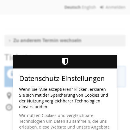
Zum
Deutsch
English
Anmelden
Haupt-
Inhalt
springen
Zu anderem Termin wechseln
Tickets
Der Buchungszeitraum für diese Veranstaltung
Datenschutz-Einstellungen
ist beendet.
Wenn Sie "Alle akzeptieren" klicken, erklären
Sie sich mit der Speicherung von Cookies und
Heidi Horten Collection
der Nutzung vergleichbarer Technologien
einverstanden.
So, 10. August 2025
Beginn:
13:00
Uhr
Wir nutzen Cookies und vergleichbare
Ende:
13:30
Uhr
Technologien um Daten zu sammeln, die uns
Zum Kalender hinzufügen
erlauben, diese Website und unsere Angebote