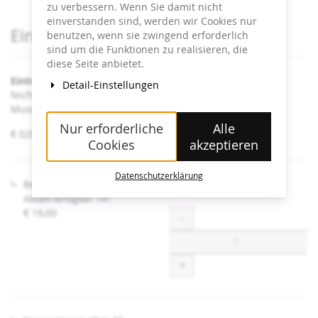
zu verbessern. Wenn Sie damit nicht
einverstanden sind, werden wir Cookies nur
Produkte
Eintrittskarten
benutzen, wenn sie zwingend erforderlich
sind um die Funktionen zu realisieren, die
diese Seite anbietet.
Eintritt Heidi Horten Collection
Detail-Einstellungen
Nicht angeführte Ermäßigungen sind an der Kassa im
Museum erhältlich.
Nur erforderliche
Alle
von
€ 0,00 – € 16,00
Cookies
akzeptieren
€ 0,00
bis
€ 16,00
Datenschutzerklärung
Regulär
Aktuell verfügbar: 141
€ 16,00
Menge
-
+