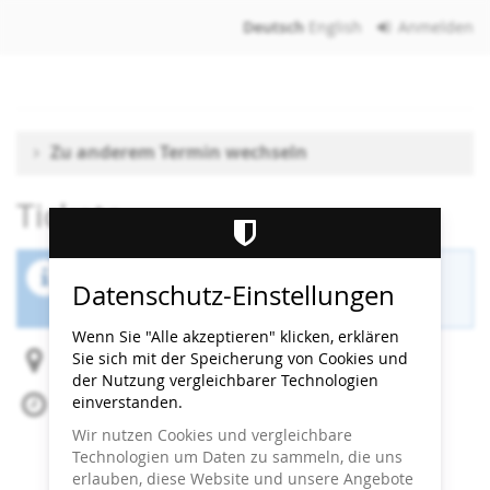
Zum
Deutsch
English
Anmelden
Haupt-
Inhalt
springen
Zu anderem Termin wechseln
Tickets
Der Buchungszeitraum für diese Veranstaltung
Datenschutz-Einstellungen
ist beendet.
Wenn Sie "Alle akzeptieren" klicken, erklären
Sie sich mit der Speicherung von Cookies und
Heidi Horten Collection
der Nutzung vergleichbarer Technologien
einverstanden.
So, 10. August 2025
Beginn:
11:00
Uhr
Wir nutzen Cookies und vergleichbare
Ende:
11:30
Uhr
Technologien um Daten zu sammeln, die uns
Zum Kalender hinzufügen
erlauben, diese Website und unsere Angebote