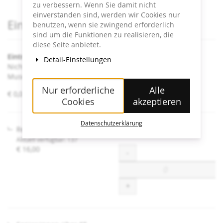
zu verbessern. Wenn Sie damit nicht
einverstanden sind, werden wir Cookies nur
Produkte
Eintrittskarten
benutzen, wenn sie zwingend erforderlich
sind um die Funktionen zu realisieren, die
diese Seite anbietet.
Eintritt Heidi Horten Collection
Detail-Einstellungen
Nicht angeführte Ermäßigungen sind an der Kassa im
Museum erhältlich.
Nur erforderliche
Alle
von
€ 0,00 – € 16,00
Cookies
akzeptieren
€ 0,00
bis
€ 16,00
Datenschutzerklärung
Regulär
Aktuell verfügbar: 137
€ 16,00
Menge
-
+