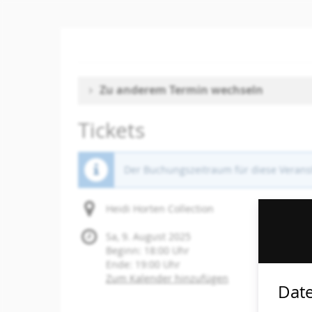
Zum
Haupt-
Inhalt
springen
Zu anderem Termin wechseln
Tickets
Der Buchungszeitraum für diese Veranst
Heidi Horten Collection
Sa, 9. August 2025
Beginn:
18:00
Uhr
Ende:
19:00
Uhr
Zum Kalender hinzufügen
Date