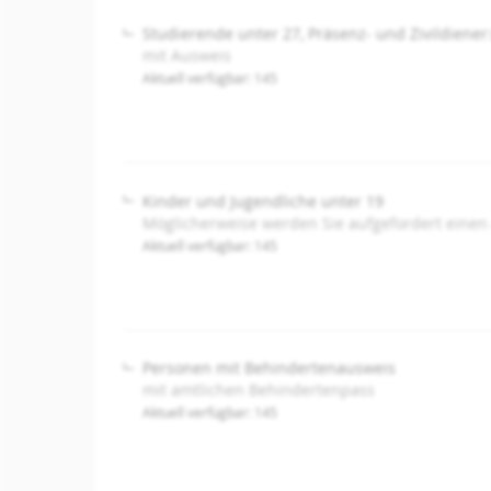
Studierende unter 27, Präsenz- und Zivildiener
mit Ausweis
Aktuell verfügbar: 145
Kinder und Jugendliche unter 19
Möglicherweise werden Sie aufgefordert einen
Aktuell verfügbar: 145
Personen mit Behindertenausweis
mit amtlichen Behindertenpass
Aktuell verfügbar: 145