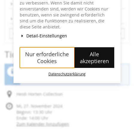
zu verbessern. Wenn Sie damit nicht
Sa, 20.9.
einverstanden sind, werden wir Cookies nur
benutzen, wenn sie zwingend erforderlich
So, 21.9.
sind um die Funktionen zu realisieren, die
diese Seite anbietet.
Detail-Einstellungen
Tickets
Nur erforderliche
Alle
Cookies
akzeptieren
Der Buchungszeitraum für diese Veranstaltung
Datenschutzerklärung
ist beendet.
Heidi Horten Collection
Mi, 27. November 2024
Beginn:
13:30
Uhr
Ende:
14:00
Uhr
Zum Kalender hinzufügen