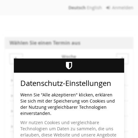
Zum
Deutsch
English
Anmelden
Haupt-
Inhalt
springen
Wählen Sie einen Termin aus
Woche
Woche
zur
Anzeige
Mo, 15.9.
Datenschutz-Einstellungen
auswählen
Wenn Sie "Alle akzeptieren" klicken, erklären
Mi, 17.9.
Sie sich mit der Speicherung von Cookies und
der Nutzung vergleichbarer Technologien
Do, 18.9.
einverstanden.
Wir nutzen Cookies und vergleichbare
Fr, 19.9.
Technologien um Daten zu sammeln, die uns
erlauben, diese Website und unsere Angebote