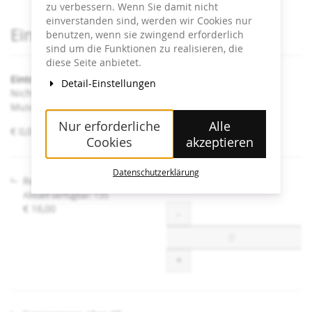
zu verbessern. Wenn Sie damit nicht
einverstanden sind, werden wir Cookies nur
Produkte
Eintrittskarten
benutzen, wenn sie zwingend erforderlich
sind um die Funktionen zu realisieren, die
diese Seite anbietet.
Eintritt Heidi Horten Collection
Detail-Einstellungen
Nicht angeführte Ermäßigungen sind an der Kassa im
Museum erhältlich.
Nur erforderliche
Alle
von
€ 0,00 – € 16,00
Cookies
akzeptieren
€ 0,00
bis
€ 16,00
Datenschutzerklärung
Regulär
Aktuell verfügbar: 135
€ 16,00
Menge
-
+