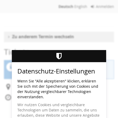
Zum
Deutsch
English
Anmelden
Haupt-
Inhalt
springen
Zu anderem Termin wechseln
Tickets
Der Buchungszeitraum für diese Veranstaltung
Datenschutz-Einstellungen
ist beendet.
Wenn Sie "Alle akzeptieren" klicken, erklären
Sie sich mit der Speicherung von Cookies und
Heidi Horten Collection
der Nutzung vergleichbarer Technologien
einverstanden.
Fr, 19. September 2025
Beginn:
17:00
Uhr
Wir nutzen Cookies und vergleichbare
Ende:
17:30
Uhr
Technologien um Daten zu sammeln, die uns
Zum Kalender hinzufügen
erlauben, diese Website und unsere Angebote