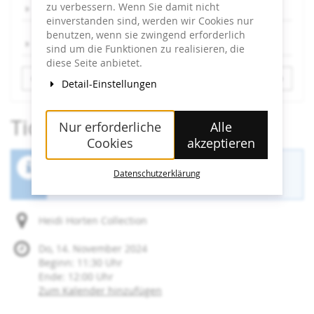
zu verbessern. Wenn Sie damit nicht
Sa, 13.9.
einverstanden sind, werden wir Cookies nur
benutzen, wenn sie zwingend erforderlich
So, 14.9.
sind um die Funktionen zu realisieren, die
diese Seite anbietet.
Detail-Einstellungen
Tickets
Nur erforderliche
Alle
Cookies
akzeptieren
Der Buchungszeitraum für diese Veranstaltung
Datenschutzerklärung
ist beendet.
Heidi Horten Collection
Do, 14. November 2024
Beginn:
11:30
Uhr
Ende:
12:00
Uhr
Zum Kalender hinzufügen