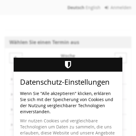
Zum
Deutsch
English
Anmelden
Haupt-
Inhalt
springen
Wählen Sie einen Termin aus
Woche
Woche
zur
Anzeige
Mo, 8.9.
Datenschutz-Einstellungen
auswählen
Wenn Sie "Alle akzeptieren" klicken, erklären
Mi, 10.9.
Sie sich mit der Speicherung von Cookies und
der Nutzung vergleichbarer Technologien
Do, 11.9.
einverstanden.
Wir nutzen Cookies und vergleichbare
Fr, 12.9.
Technologien um Daten zu sammeln, die uns
erlauben, diese Website und unsere Angebote