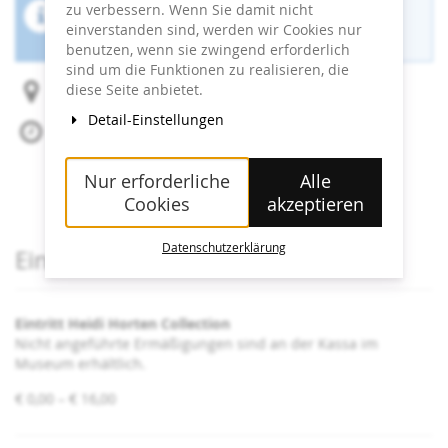
zu verbessern. Wenn Sie damit nicht
Der Buchungszeitraum für diese Veranstaltung
einverstanden sind, werden wir Cookies nur
ist beendet.
benutzen, wenn sie zwingend erforderlich
sind um die Funktionen zu realisieren, die
diese Seite anbietet.
Heidi Horten Collection
Detail-Einstellungen
Mo, 1. Juni 2026
Beginn:
18:00
Uhr
Ende:
20:00
Uhr
Nur erforderliche
Alle
Zum Kalender hinzufügen
Cookies
akzeptieren
Datenschutzerklärung
Produkte
Eintrittskarten
Eintritt Heidi Horten Collection
Nicht angeführte Ermäßigungen sind an der Kassa im
Museum erhältlich.
von
€ 0,00 – € 16,00
€ 0,00
bis