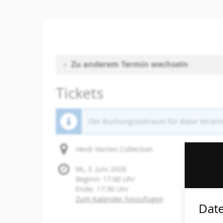
Zum
Haupt-
Inhalt
springen
Zu anderem Termin wechseln
Tickets
Der Buchungszeitraum für diese Veranst
Heidi Horten Collection
Mi, 3. Juni 2026
Beginn:
17:00
Uhr
Ende:
17:30
Uhr
Zum Kalender hinzufügen
Date