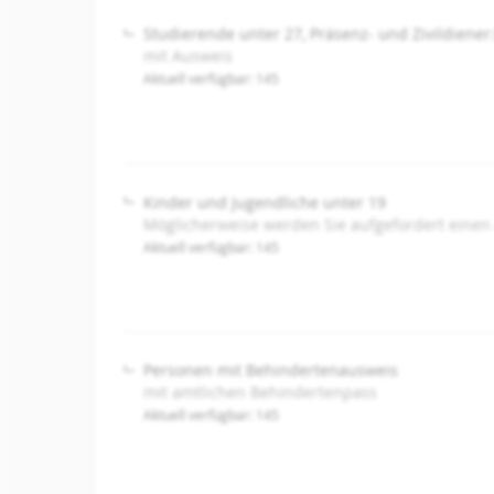
Studierende unter 27, Präsenz- und Zivildiener
mit Ausweis
Aktuell verfügbar: 145
Kinder und Jugendliche unter 19
Möglicherweise werden Sie aufgefordert einen
Aktuell verfügbar: 145
Personen mit Behindertenausweis
mit amtlichen Behindertenpass
Aktuell verfügbar: 145