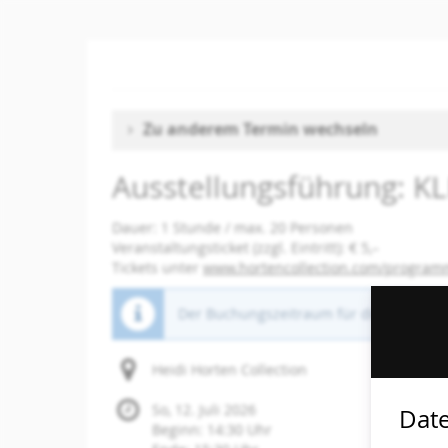
Zum
Haupt-
Inhalt
springen
Zu anderem Termin wechseln
Ausstellungsführung: 
Dauer: 1 Stunde / max. 20 Personen
Veranstaltungsticket (zzgl. Eintritt): € 5,–
Tickets unter
www.hortencollection.com/progra
Der Buchungszeitraum für diese Veranst
Heidi Horten Collection
So, 12. Juli 2026
Date
Beginn:
14:30
Uhr