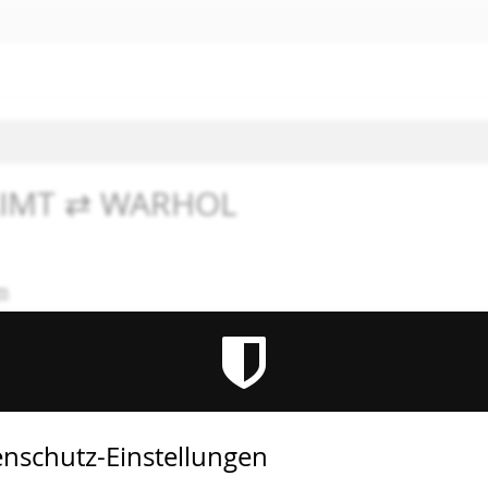
KLIMT ⇄ WARHOL
mm
altung ist beendet.
nschutz-Einstellungen