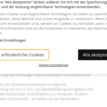
e "Alle akzeptieren" klicken, erklären Sie sich mit der Speicherun
s und der Nutzung vergleichbarer Technologien einverstanden.
tzen Cookies und vergleichbare Technologien um Daten zu sammeln
lauben, diese Website und unsere Angebote zu verbessern. Wenn S
nicht einverstanden sind, werden wir Cookies nur benutzen, wenn 
d erforderlich sind um die Funktionen zu realisieren, die diese Se
icket auch ein Eintrittsticket gelöst werden, jedoch gelten hier a
t.
il-Einstellungen
he statt, auf Anfrage können Führungen in englischer Sprache geb
mm-und-vermittlung/erwachsene
 erforderliche Cookies
Alle akzepti
s Wissenswerte über die Highlights der Ausstellung. Die
Datenschutzerklärung
m zusätzlichen Erwerb eines Eintrittstickets möglich, Sie
rung. Alle Führungen starten pünktlich und dauern eine
s, die Teilnehmer:innenzahl ist begrenzt.
hrung vor Ort zu sein, um Überbekleidung abzugeben und
 den kostenlosen Schließfächern zu verstauen. Größere
en nicht erlaubt – wir bitten um Ihr Verständnis.