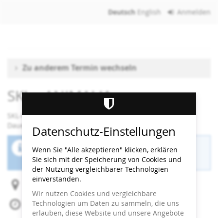
Zum
Deutsch
English
Anmelden
Haupt-
Inhalt
springen
Zu anderem Termin wechseln
SKL - ANIMALIA
SKL-Workshop
Dauer: 90 Minuten
Datenschutz-Einstellungen
Der Buchungszeitraum für diese Veranstaltung
Wenn Sie "Alle akzeptieren" klicken, erklären
ist beendet.
Sie sich mit der Speicherung von Cookies und
der Nutzung vergleichbarer Technologien
einverstanden.
Heidi Horten Collection
Wir nutzen Cookies und vergleichbare
Technologien um Daten zu sammeln, die uns
Do, 11. Juni 2026
erlauben, diese Website und unsere Angebote
Beginn:
14:15
Uhr