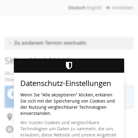
Zum
Deutsch
English
Anmelden
Haupt-
Inhalt
springen
Zu anderem Termin wechseln
SKL - ANIMALIA
SKL-Workshop
Dauer: 90 Minuten
Datenschutz-Einstellungen
Der Buchungszeitraum für diese Veranstaltung
Wenn Sie "Alle akzeptieren" klicken, erklären
ist beendet.
Sie sich mit der Speicherung von Cookies und
der Nutzung vergleichbarer Technologien
einverstanden.
Heidi Horten Collection
Wir nutzen Cookies und vergleichbare
Technologien um Daten zu sammeln, die uns
Fr, 5. Juni 2026
erlauben, diese Website und unsere Angebote
Beginn:
08:45
Uhr