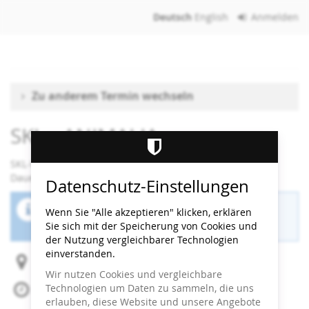
Zum
Deutsch
English
Anmelden
Haupt-
Inhalt
springen
Zu anderem Termin wechseln
SKL - ANIMALIA
SKL-Workshop
Dauer: 90 Minuten
Datenschutz-Einstellungen
Der Buchungszeitraum für diese Veranstaltung
Wenn Sie "Alle akzeptieren" klicken, erklären
ist beendet.
Sie sich mit der Speicherung von Cookies und
der Nutzung vergleichbarer Technologien
einverstanden.
Heidi Horten Collection
Wir nutzen Cookies und vergleichbare
Technologien um Daten zu sammeln, die uns
Mo, 18. Mai 2026
erlauben, diese Website und unsere Angebote
Beginn:
10:30
Uhr