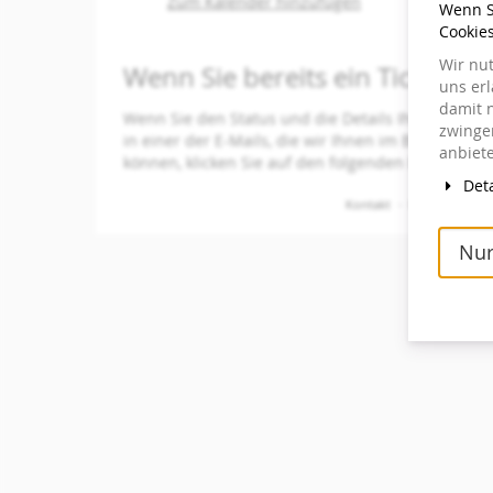
Zum Kalender hinzufügen
Wenn Si
Produkte
Cookie
Wir nu
Wenn Sie bereits ein Ticket be
uns er
damit 
Wenn Sie den Status und die Details Ihrer Bestell
zwingen
in einer der E-Mails, die wir Ihnen im Bestellvor
anbiete
können, klicken Sie auf den folgenden Button, um
Deta
Kontakt
Datenschutzer
Nur