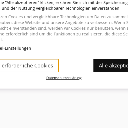
e "Alle akzeptieren" klicken, erklären Sie sich mit der Speicherun
s und der Nutzung vergleichbarer Technologien einverstanden.
tzen Cookies und vergleichbare Technologien um Daten zu sammeln
stellt haben
lauben, diese Website und unsere Angebote zu verbessern. Wenn S
nicht einverstanden sind, werden wir Cookies nur benutzen, wenn 
ung einsehen oder ändern wollen, klicken Sie auf den Link
d erforderlich sind um die Funktionen zu realisieren, die diese Se
gang geschickt haben. Wenn Sie den Link nicht finden
t.
 ein erneutes Zusenden des Links anzufordern.
il-Einstellungen
klärung
Barrierefreiheitserklärung
Cookie-Einstellungen
Impressum
Datensc
 erforderliche Cookies
Alle akzepti
Datenschutzerklärung