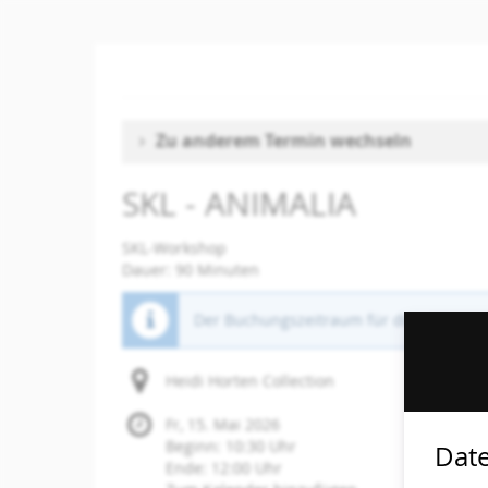
Zum
Haupt-
Inhalt
springen
Zu anderem Termin wechseln
SKL - ANIMALIA
SKL-Workshop
Dauer: 90 Minuten
Der Buchungszeitraum für diese Veranst
Heidi Horten Collection
Fr, 15. Mai 2026
Beginn:
10:30
Uhr
Date
Ende:
12:00
Uhr