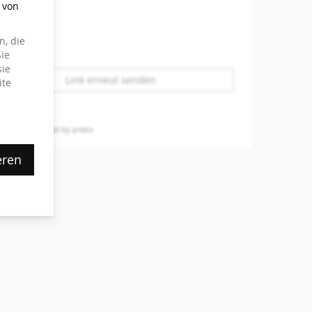
g von
, die
ie
sie
Link erneut senden
ite
hutz
powered by pretix
eren