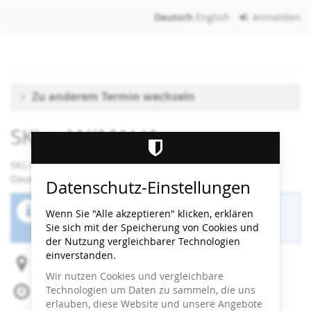
Zum
Deutsch
English
Anmelden
Haupt-
Inhalt
springen
Zu anderem Termin wechseln
SKL - ANIMALIA
SKL-Workshop
Dauer: 90 Minuten
Datenschutz-Einstellungen
Der Buchungszeitraum für diese Veranstaltung
Wenn Sie "Alle akzeptieren" klicken, erklären
ist beendet.
Sie sich mit der Speicherung von Cookies und
der Nutzung vergleichbarer Technologien
einverstanden.
Heidi Horten Collection
Wir nutzen Cookies und vergleichbare
Technologien um Daten zu sammeln, die uns
Mi, 13. Mai 2026
erlauben, diese Website und unsere Angebote
Beginn:
08:45
Uhr