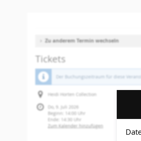
Zum
Haupt-
Inhalt
springen
Zu anderem Termin wechseln
Tickets
Der Buchungszeitraum für diese Veranst
Heidi Horten Collection
Do, 9. Juli 2026
Beginn:
14:00
Uhr
Ende:
14:30
Uhr
Zum Kalender hinzufügen
Date