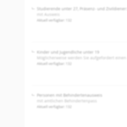
Studierende unter 27, Präsenz- und Zivildiener
mit Ausweis
Aktuell verfügbar: 132
Kinder und Jugendliche unter 19
Möglicherweise werden Sie aufgefordert einen
Aktuell verfügbar: 132
Personen mit Behindertenausweis
mit amtlichen Behindertenpass
Aktuell verfügbar: 132