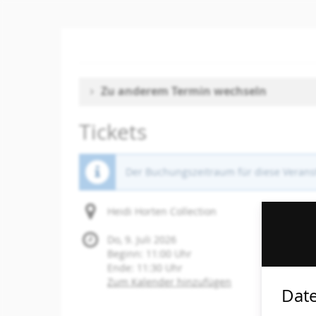
Zum
Haupt-
Inhalt
springen
Zu anderem Termin wechseln
Tickets
Der Buchungszeitraum für diese Veranst
Heidi Horten Collection
Do, 9. Juli 2026
Beginn:
11:00
Uhr
Ende:
11:30
Uhr
Zum Kalender hinzufügen
Date