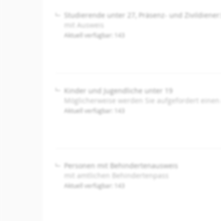
Studierende unter 27, Präsenz- und Zivildiener
mit Ausweis
Aktuell verfügbar: 143
Kinder und Jugendliche unter 19
Möglicherweise werden Sie aufgefordert einen
Aktuell verfügbar: 143
Personen mit Behindertenausweis
mit amtlichen Behindertenpass
Aktuell verfügbar: 143