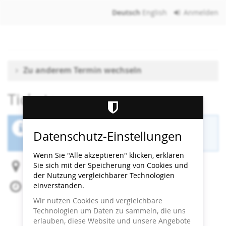
Zum
Deutsch
English
Anmelden
Haupt-
Inhalt
springen
Zu anderem Termin wechseln
Tickets
Der Buchungszeitraum für diese Veranstaltung
Datenschutz-Einstellungen
ist beendet.
Wenn Sie "Alle akzeptieren" klicken, erklären
Sie sich mit der Speicherung von Cookies und
Heidi Horten Collection
der Nutzung vergleichbarer Technologien
einverstanden.
Do, 4. Juni 2026
Beginn:
15:30
Uhr
Wir nutzen Cookies und vergleichbare
Ende:
16:00
Uhr
Technologien um Daten zu sammeln, die uns
Zum Kalender hinzufügen
erlauben, diese Website und unsere Angebote