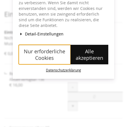
zu verbessern. Wenn Sie damit nicht
einverstanden sind, werden wir Cookies nur
Produkte
Eintrittskarten
benutzen, wenn sie zwingend erforderlich
sind um die Funktionen zu realisieren, die
diese Seite anbietet.
Eintritt Heidi Horten Collection
Detail-Einstellungen
Nicht angeführte Ermäßigungen sind an der Kassa im
Museum erhältlich.
Nur erforderliche
Alle
von
€ 0,00 – € 16,00
Cookies
akzeptieren
€ 0,00
bis
€ 16,00
Datenschutzerklärung
Regulär
Aktuell verfügbar: 136
€ 16,00
Menge
-
+