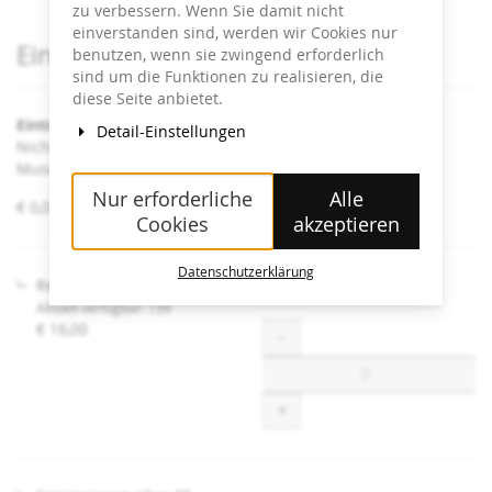
zu verbessern. Wenn Sie damit nicht
einverstanden sind, werden wir Cookies nur
Produkte
Eintrittskarten
benutzen, wenn sie zwingend erforderlich
sind um die Funktionen zu realisieren, die
diese Seite anbietet.
Eintritt Heidi Horten Collection
Detail-Einstellungen
Nicht angeführte Ermäßigungen sind an der Kassa im
Museum erhältlich.
Nur erforderliche
Alle
von
€ 0,00 – € 16,00
Cookies
akzeptieren
€ 0,00
bis
€ 16,00
Datenschutzerklärung
Regulär
Aktuell verfügbar: 139
€ 16,00
Menge
-
+