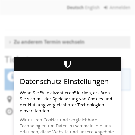
Zum
Deutsch
English
Anmelden
Haupt-
Inhalt
springen
Zu anderem Termin wechseln
Tickets
Der Buchungszeitraum für diese Veranstaltung
Datenschutz-Einstellungen
ist beendet.
Wenn Sie "Alle akzeptieren" klicken, erklären
Sie sich mit der Speicherung von Cookies und
Heidi Horten Collection
der Nutzung vergleichbarer Technologien
einverstanden.
Do, 4. Juni 2026
Beginn:
13:30
Uhr
Wir nutzen Cookies und vergleichbare
Ende:
14:00
Uhr
Technologien um Daten zu sammeln, die uns
Zum Kalender hinzufügen
erlauben, diese Website und unsere Angebote