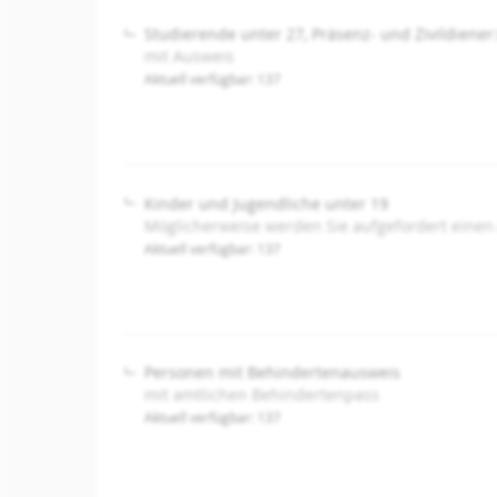
Studierende unter 27, Präsenz- und Zivildiener
mit Ausweis
Aktuell verfügbar: 137
Kinder und Jugendliche unter 19
Möglicherweise werden Sie aufgefordert einen
Aktuell verfügbar: 137
Personen mit Behindertenausweis
mit amtlichen Behindertenpass
Aktuell verfügbar: 137