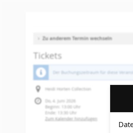
Zum
Haupt-
Inhalt
springen
Zu anderem Termin wechseln
Tickets
Der Buchungszeitraum für diese Veranst
Heidi Horten Collection
Do, 4. Juni 2026
Beginn:
13:00
Uhr
Ende:
13:30
Uhr
Zum Kalender hinzufügen
Date