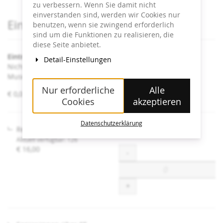
zu verbessern. Wenn Sie damit nicht
einverstanden sind, werden wir Cookies nur
Produkte
Eintrittskarten
benutzen, wenn sie zwingend erforderlich
sind um die Funktionen zu realisieren, die
diese Seite anbietet.
Eintritt Heidi Horten Collection
Detail-Einstellungen
Nicht angeführte Ermäßigungen sind an der Kassa im
Museum erhältlich.
Nur erforderliche
Alle
von
€ 0,00 – € 16,00
Cookies
akzeptieren
€ 0,00
bis
€ 16,00
Datenschutzerklärung
Regulär
Aktuell verfügbar: 126
€ 16,00
Menge
-
+