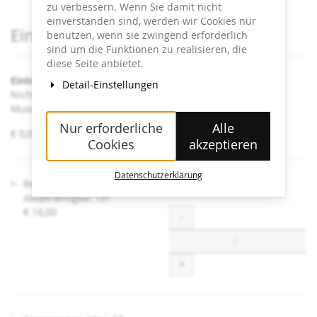
zu verbessern. Wenn Sie damit nicht
einverstanden sind, werden wir Cookies nur
Produkte
Eintrittskarten
benutzen, wenn sie zwingend erforderlich
sind um die Funktionen zu realisieren, die
diese Seite anbietet.
Eintritt Heidi Horten Collection
Detail-Einstellungen
Nicht angeführte Ermäßigungen sind an der Kassa im
Museum erhältlich.
Nur erforderliche
Alle
von
€ 0,00 – € 16,00
Cookies
akzeptieren
€ 0,00
bis
€ 16,00
Datenschutzerklärung
Regulär
Aktuell verfügbar: 131
€ 16,00
Menge
-
+