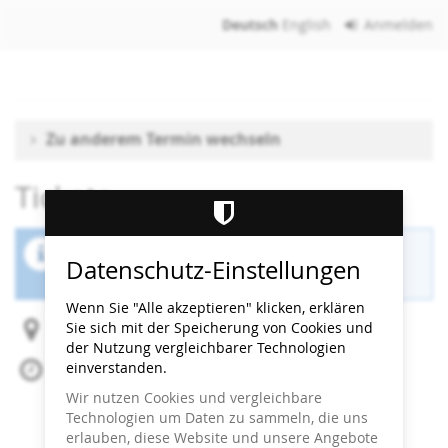
Zum
Deutsch
English
Anmelden
Haupt-
Inhalt
springen
Zu anderem Termin wechseln
Tickets
Der Buchungszeitraum für diese Veranstaltung
Datenschutz-Einstellungen
ist beendet.
Wenn Sie "Alle akzeptieren" klicken, erklären
Sie sich mit der Speicherung von Cookies und
Heidi Horten Collection
der Nutzung vergleichbarer Technologien
einverstanden.
Do, 14. Mai 2026
Beginn:
12:30
Uhr
Wir nutzen Cookies und vergleichbare
Ende:
13:00
Uhr
Technologien um Daten zu sammeln, die uns
Zum Kalender hinzufügen
erlauben, diese Website und unsere Angebote