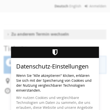
Zum
Deutsch
English
Anmelden
Haupt-
Inhalt
springen
Zu anderem Termin wechseln
Tickets
Der Buchungszeitraum für diese Veranstaltung
Datenschutz-Einstellungen
ist beendet.
Wenn Sie "Alle akzeptieren" klicken, erklären
Sie sich mit der Speicherung von Cookies und
Heidi Horten Collection
der Nutzung vergleichbarer Technologien
einverstanden.
Sa, 11. Juli 2026
Beginn:
18:00
Uhr
Wir nutzen Cookies und vergleichbare
Ende:
19:00
Uhr
Technologien um Daten zu sammeln, die uns
Zum Kalender hinzufügen
erlauben, diese Website und unsere Angebote