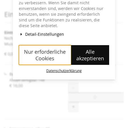
zu verbessern. Wenn Sie damit nicht
einverstanden sind, werden wir Cookies nur
Produkte
Eintrittskarten
benutzen, wenn sie zwingend erforderlich
sind um die Funktionen zu realisieren, die
diese Seite anbietet.
Eintritt Heidi Horten Collection
Detail-Einstellungen
Nicht angeführte Ermäßigungen sind an der Kassa im
Museum erhältlich.
Nur erforderliche
Alle
von
€ 0,00 – € 16,00
Cookies
akzeptieren
€ 0,00
bis
€ 16,00
Datenschutzerklärung
Regulär
Aktuell verfügbar: 148
€ 16,00
Menge
-
+