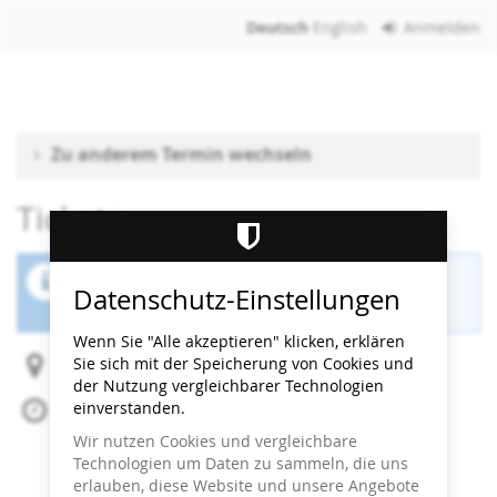
Zum
Deutsch
English
Anmelden
Haupt-
Inhalt
springen
Zu anderem Termin wechseln
Tickets
Der Buchungszeitraum für diese Veranstaltung
Datenschutz-Einstellungen
ist beendet.
Wenn Sie "Alle akzeptieren" klicken, erklären
Sie sich mit der Speicherung von Cookies und
Heidi Horten Collection
der Nutzung vergleichbarer Technologien
einverstanden.
Fr, 10. Juli 2026
Beginn:
18:00
Uhr
Wir nutzen Cookies und vergleichbare
Ende:
19:00
Uhr
Technologien um Daten zu sammeln, die uns
Zum Kalender hinzufügen
erlauben, diese Website und unsere Angebote