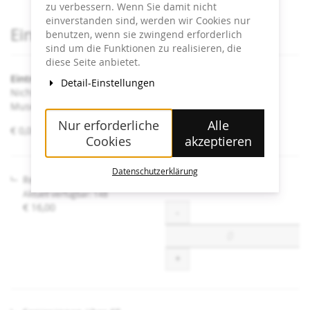
zu verbessern. Wenn Sie damit nicht
einverstanden sind, werden wir Cookies nur
Produkte
Eintrittskarten
benutzen, wenn sie zwingend erforderlich
sind um die Funktionen zu realisieren, die
diese Seite anbietet.
Eintritt Heidi Horten Collection
Detail-Einstellungen
Nicht angeführte Ermäßigungen sind an der Kassa im
Museum erhältlich.
Nur erforderliche
Alle
von
€ 0,00 – € 16,00
Cookies
akzeptieren
€ 0,00
bis
€ 16,00
Datenschutzerklärung
Regulär
Aktuell verfügbar: 148
€ 16,00
Menge
-
+