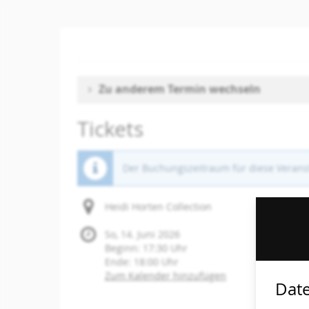
Zum
Haupt-
Inhalt
springen
Zu anderem Termin wechseln
Tickets
Der Buchungszeitraum für diese Veranst
Heidi Horten Collection
So, 14. Juni 2026
Beginn:
17:30
Uhr
Ende:
18:00
Uhr
Zum Kalender hinzufügen
Date