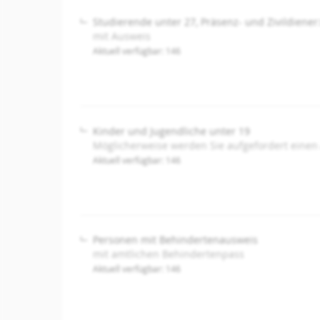
Studierende unter 27, Präsenz- und Zivildiener
mit Ausweis
Aktuell verfügbar: 146
Kinder und Jugendliche unter 19
Möglicherweise werden Sie aufgefordert einen
Aktuell verfügbar: 146
Personen mit Behindertenausweis
mit amtlichen Behindertenpass
Aktuell verfügbar: 146