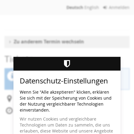
Zum
Deutsch
English
Anmelden
Haupt-
Inhalt
springen
Zu anderem Termin wechseln
Tickets
Der Buchungszeitraum für diese Veranstaltung
Datenschutz-Einstellungen
ist beendet.
Wenn Sie "Alle akzeptieren" klicken, erklären
Sie sich mit der Speicherung von Cookies und
Heidi Horten Collection
der Nutzung vergleichbarer Technologien
einverstanden.
Fr, 22. Mai 2026
Beginn:
17:30
Uhr
Wir nutzen Cookies und vergleichbare
Ende:
18:00
Uhr
Technologien um Daten zu sammeln, die uns
Zum Kalender hinzufügen
erlauben, diese Website und unsere Angebote