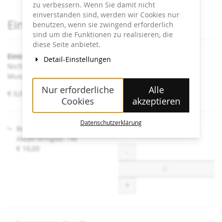
zu verbessern. Wenn Sie damit nicht
einverstanden sind, werden wir Cookies nur
Produkte
Eintrittskarten
benutzen, wenn sie zwingend erforderlich
sind um die Funktionen zu realisieren, die
diese Seite anbietet.
Eintritt Heidi Horten Collection
Detail-Einstellungen
Nicht angeführte Ermäßigungen sind an der Kassa im
Museum erhältlich.
Nur erforderliche
Alle
von
€ 0,00 – € 16,00
Cookies
akzeptieren
€ 0,00
bis
€ 16,00
Datenschutzerklärung
Regulär
Aktuell verfügbar: 146
€ 16,00
Menge
-
+