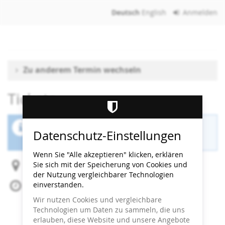
Zum
Deutsch
English
Anmelden
Haupt-
Inhalt
springen
Zu anderem Termin wechseln
Tickets
Der Buchungszeitraum für diese Veranstaltung
Datenschutz-Einstellungen
ist beendet.
Wenn Sie "Alle akzeptieren" klicken, erklären
Sie sich mit der Speicherung von Cookies und
Heidi Horten Collection
der Nutzung vergleichbarer Technologien
einverstanden.
Mi, 20. Mai 2026
Beginn:
17:30
Uhr
Wir nutzen Cookies und vergleichbare
Ende:
18:00
Uhr
Technologien um Daten zu sammeln, die uns
Zum Kalender hinzufügen
erlauben, diese Website und unsere Angebote