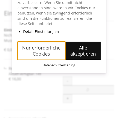
zu verbessern. Wenn Sie damit nicht
einverstanden sind, werden wir Cookies nur
Produkte
Eintrittskarten
benutzen, wenn sie zwingend erforderlich
sind um die Funktionen zu realisieren, die
diese Seite anbietet.
Eintritt Heidi Horten Collection
Detail-Einstellungen
Nicht angeführte Ermäßigungen sind an der Kassa im
Museum erhältlich.
Nur erforderliche
Alle
von
€ 0,00 – € 16,00
Cookies
akzeptieren
€ 0,00
bis
€ 16,00
Datenschutzerklärung
Regulär
Aktuell verfügbar: 149
€ 16,00
Menge
-
+