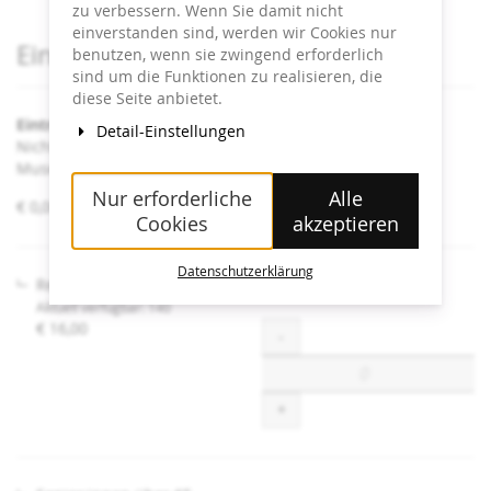
zu verbessern. Wenn Sie damit nicht
einverstanden sind, werden wir Cookies nur
Produkte
Eintrittskarten
benutzen, wenn sie zwingend erforderlich
sind um die Funktionen zu realisieren, die
diese Seite anbietet.
Eintritt Heidi Horten Collection
Detail-Einstellungen
Nicht angeführte Ermäßigungen sind an der Kassa im
Museum erhältlich.
Nur erforderliche
Alle
von
€ 0,00 – € 16,00
Cookies
akzeptieren
€ 0,00
bis
€ 16,00
Datenschutzerklärung
Regulär
Aktuell verfügbar: 140
€ 16,00
Menge
-
+