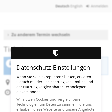
Zum
Deutsch
English
Anmelden
Haupt-
Inhalt
springen
Zu anderem Termin wechseln
Tickets
Der Buchungszeitraum für diese Veranstaltung
Datenschutz-Einstellungen
ist beendet.
Wenn Sie "Alle akzeptieren" klicken, erklären
Sie sich mit der Speicherung von Cookies und
Heidi Horten Collection
der Nutzung vergleichbarer Technologien
einverstanden.
Fr, 10. Juli 2026
Beginn:
13:00
Uhr
Wir nutzen Cookies und vergleichbare
Ende:
13:30
Uhr
Technologien um Daten zu sammeln, die uns
Zum Kalender hinzufügen
erlauben, diese Website und unsere Angebote