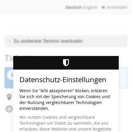
Zum
Deutsch
English
Anmelden
Haupt-
Inhalt
springen
Zu anderem Termin wechseln
Tickets
Der Buchungszeitraum für diese Veranstaltung
Datenschutz-Einstellungen
ist beendet.
Wenn Sie "Alle akzeptieren" klicken, erklären
Sie sich mit der Speicherung von Cookies und
Heidi Horten Collection
der Nutzung vergleichbarer Technologien
einverstanden.
Mi, 8. Juli 2026
Beginn:
11:30
Uhr
Wir nutzen Cookies und vergleichbare
Ende:
12:00
Uhr
Technologien um Daten zu sammeln, die uns
Zum Kalender hinzufügen
erlauben, diese Website und unsere Angebote