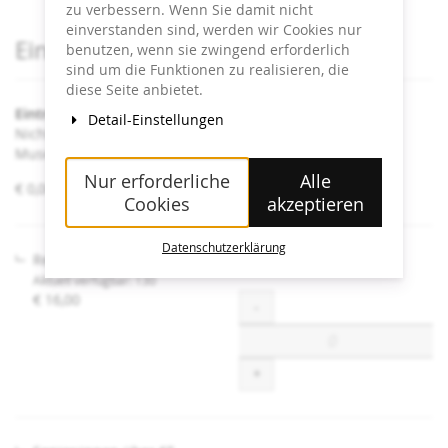
zu verbessern. Wenn Sie damit nicht
einverstanden sind, werden wir Cookies nur
Produkte
Eintrittskarten
benutzen, wenn sie zwingend erforderlich
sind um die Funktionen zu realisieren, die
diese Seite anbietet.
Eintritt Heidi Horten Collection
Detail-Einstellungen
Nicht angeführte Ermäßigungen sind an der Kassa im
Museum erhältlich.
Nur erforderliche
Alle
von
€ 0,00 – € 16,00
Cookies
akzeptieren
€ 0,00
bis
€ 16,00
Datenschutzerklärung
Regulär
Aktuell verfügbar: 130
€ 16,00
Menge
-
+