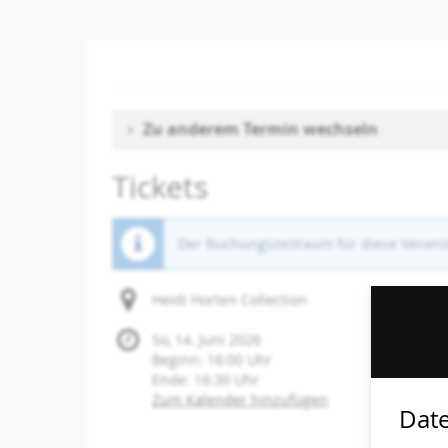
Zum
Haupt-
Inhalt
springen
Zu anderem Termin wechseln
Tickets
Der Buchungszeitraum für diese Veranst
Heidi Horten Collection
So, 14. Juni 2026
Beginn:
16:00
Uhr
Ende:
16:30
Uhr
Zum Kalender hinzufügen
Date