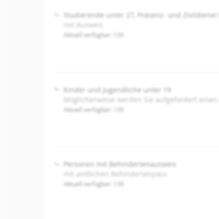
Studierende unter 27, Präsenz- und Zivildiener
mit Ausweis
Aktuell verfügbar: 139
Kinder und Jugendliche unter 19
Möglicherweise werden Sie aufgefordert einen
Aktuell verfügbar: 139
Personen mit Behindertenausweis
mit amtlichen Behindertenpass
Aktuell verfügbar: 139