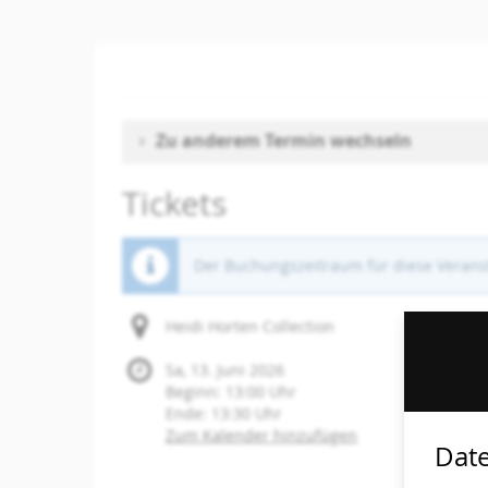
Zum
Haupt-
Inhalt
springen
Zu anderem Termin wechseln
Tickets
Der Buchungszeitraum für diese Veranst
Heidi Horten Collection
Sa, 13. Juni 2026
Beginn:
13:00
Uhr
Ende:
13:30
Uhr
Zum Kalender hinzufügen
Date