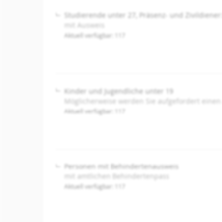
Studierende unter 27, Präsenz- und Zivildiener
mit Ausweis
Aktuell verfügbar: 117
Kinder und Jugendliche unter 19
Möglicherweise werden Sie aufgefordert einen
Aktuell verfügbar: 117
Personen mit Behindertenausweis
mit amtlichen Behindertenpass
Aktuell verfügbar: 117