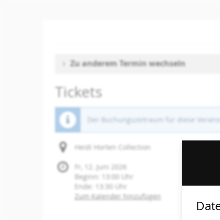
Zum
Haupt-
Inhalt
springen
Zu anderem Termin wechseln
Tickets
Der Buchungszeitraum für diese Veranst
Heidi Horten Collection
Fr, 12. Juni 2026
Beginn:
13:00
Uhr
Ende:
13:30
Uhr
Zum Kalender hinzufügen
Date