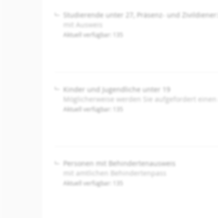
Studierende unter 27, Präsenz- und Zivildiener
mit Ausweis
Aktuell verfügbar: 135
Kinder und Jugendliche unter 19
Möglicherweise werden Sie aufgefordert einen
Aktuell verfügbar: 135
Personen mit Behindertenausweis
mit amtlichen Behindertenpass
Aktuell verfügbar: 135