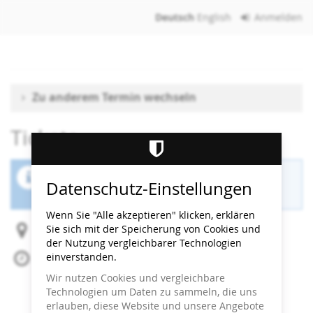
Zum
Deutsch
English
Anmelden
Haupt-
Inhalt
springen
Zu anderem Termin wechseln
Tickets
Der Buchungszeitraum für diese Veranstaltung
Datenschutz-Einstellungen
ist beendet.
Wenn Sie "Alle akzeptieren" klicken, erklären
Sie sich mit der Speicherung von Cookies und
Heidi Horten Collection
der Nutzung vergleichbarer Technologien
einverstanden.
So, 7. Juni 2026
Beginn:
13:30
Uhr
Wir nutzen Cookies und vergleichbare
Ende:
14:00
Uhr
Technologien um Daten zu sammeln, die uns
Zum Kalender hinzufügen
erlauben, diese Website und unsere Angebote