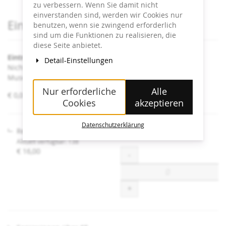
zu verbessern. Wenn Sie damit nicht
einverstanden sind, werden wir Cookies nur
Produkte
Eintrittskarten
benutzen, wenn sie zwingend erforderlich
sind um die Funktionen zu realisieren, die
diese Seite anbietet.
Eintritt Heidi Horten Collection
Detail-Einstellungen
Nicht angeführte Ermäßigungen sind an der Kassa im
Museum erhältlich.
Nur erforderliche
Alle
von
€ 0,00 – € 16,00
Cookies
akzeptieren
€ 0,00
bis
€ 16,00
Datenschutzerklärung
Regulär
Aktuell verfügbar: 138
€ 16,00
Menge
-
+