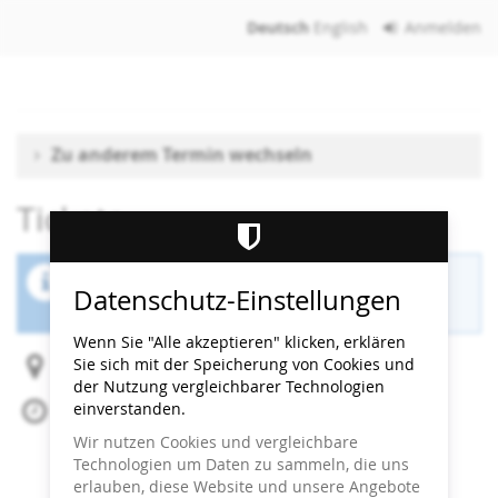
Zum
Deutsch
English
Anmelden
Haupt-
Inhalt
springen
Zu anderem Termin wechseln
Tickets
Der Buchungszeitraum für diese Veranstaltung
Datenschutz-Einstellungen
ist beendet.
Wenn Sie "Alle akzeptieren" klicken, erklären
Sie sich mit der Speicherung von Cookies und
Heidi Horten Collection
der Nutzung vergleichbarer Technologien
einverstanden.
Sa, 6. Juni 2026
Beginn:
11:30
Uhr
Wir nutzen Cookies und vergleichbare
Ende:
12:00
Uhr
Technologien um Daten zu sammeln, die uns
Zum Kalender hinzufügen
erlauben, diese Website und unsere Angebote