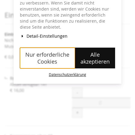
zu verbessern. Wenn Sie damit nicht
einverstanden sind, werden wir Cookies nur
Produkte
Eintrittskarten
benutzen, wenn sie zwingend erforderlich
sind um die Funktionen zu realisieren, die
diese Seite anbietet.
Eintritt Heidi Horten Collection
Detail-Einstellungen
Nicht angeführte Ermäßigungen sind an der Kassa im
Museum erhältlich.
Nur erforderliche
Alle
von
€ 0,00 – € 16,00
Cookies
akzeptieren
€ 0,00
bis
€ 16,00
Datenschutzerklärung
Regulär
Aktuell verfügbar: 141
€ 16,00
Menge
-
+