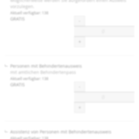
Möglicherweise werden Sie aufgefordert einen Ausweis
vorzulegen.
Aktuell verfügbar: 138
GRATIS
Menge
-
+
Personen mit Behindertenausweis
mit amtlichen Behindertenpass
Aktuell verfügbar: 138
GRATIS
Menge
-
+
Assistenz von Personen mit Behindertenausweis
Aktuell verfügbar: 138