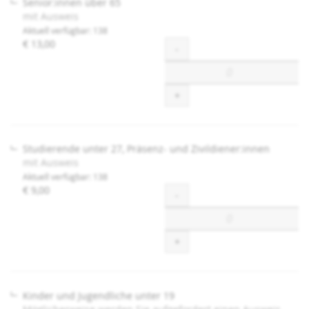
Senior:innen über 65
mit Ausweis
Aktuell verfügbar: 138
€ 13,00
Menge
-
+
Studierende unter 27, Präsenz- und Zivildiener:innen
mit Ausweis
Aktuell verfügbar: 138
€ 9,00
Menge
-
+
Kinder und Jugendliche unter 19