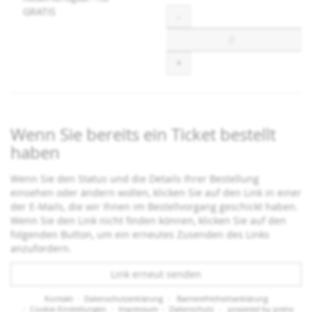
GRATIS
Menge
-
+
Wenn Sie bereits ein Ticket bestellt
haben
Wenn Sie den Status und die Details Ihrer Bestellung
einsehen oder ändern wollen, klicken Sie auf den Link in einer
der E-Mails, die wir Ihnen im Bestellvorgang geschickt haben.
Wenn Sie den Link nicht finden können, klicken Sie auf den
folgenden Button, um ein erneutes Zusenden des Links
anzufordern.
Link erneut senden
Kontakt
Datenschutzerklärung
Barrierefreiheitserklärung
Cookie-Einstellungen
Impressum
Datenschutz
powered by pretix