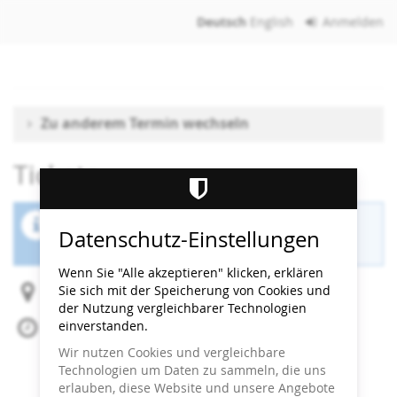
Zum
Deutsch
English
Anmelden
Haupt-
Inhalt
springen
Zu anderem Termin wechseln
Tickets
Der Buchungszeitraum für diese Veranstaltung
Datenschutz-Einstellungen
ist beendet.
Wenn Sie "Alle akzeptieren" klicken, erklären
Sie sich mit der Speicherung von Cookies und
Heidi Horten Collection
der Nutzung vergleichbarer Technologien
einverstanden.
Mo, 1. Juni 2026
Beginn:
14:00
Uhr
Wir nutzen Cookies und vergleichbare
Ende:
14:30
Uhr
Technologien um Daten zu sammeln, die uns
Zum Kalender hinzufügen
erlauben, diese Website und unsere Angebote