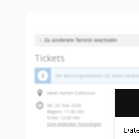
Zum
Haupt-
Inhalt
springen
Zu anderem Termin wechseln
Tickets
Der Buchungszeitraum für diese Veranst
Heidi Horten Collection
Mi, 20. Mai 2026
Beginn:
11:30
Uhr
Ende:
12:00
Uhr
Zum Kalender hinzufügen
Date