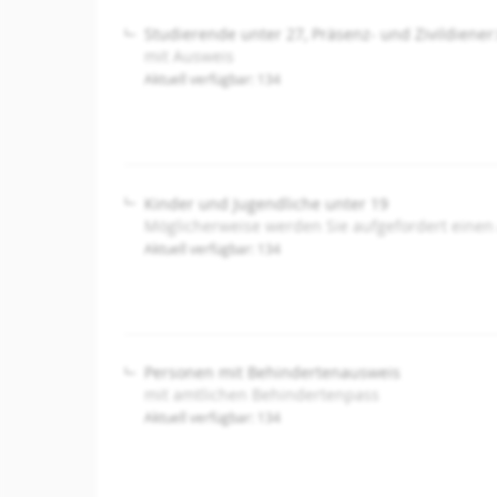
Studierende unter 27, Präsenz- und Zivildiener
mit Ausweis
Aktuell verfügbar: 134
Kinder und Jugendliche unter 19
Möglicherweise werden Sie aufgefordert einen
Aktuell verfügbar: 134
Personen mit Behindertenausweis
mit amtlichen Behindertenpass
Aktuell verfügbar: 134