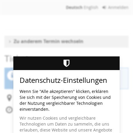
Zum
Deutsch
English
Anmelden
Haupt-
Inhalt
springen
Zu anderem Termin wechseln
Tickets
Der Buchungszeitraum für diese Veranstaltung
Datenschutz-Einstellungen
ist beendet.
Wenn Sie "Alle akzeptieren" klicken, erklären
Sie sich mit der Speicherung von Cookies und
Heidi Horten Collection
der Nutzung vergleichbarer Technologien
einverstanden.
So, 17. Mai 2026
Beginn:
13:30
Uhr
Wir nutzen Cookies und vergleichbare
Ende:
14:00
Uhr
Technologien um Daten zu sammeln, die uns
Zum Kalender hinzufügen
erlauben, diese Website und unsere Angebote