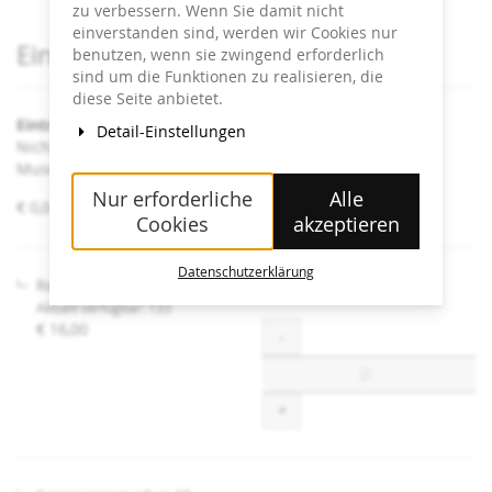
zu verbessern. Wenn Sie damit nicht
einverstanden sind, werden wir Cookies nur
Produkte
Eintrittskarten
benutzen, wenn sie zwingend erforderlich
sind um die Funktionen zu realisieren, die
diese Seite anbietet.
Eintritt Heidi Horten Collection
Detail-Einstellungen
Nicht angeführte Ermäßigungen sind an der Kassa im
Museum erhältlich.
Nur erforderliche
Alle
von
€ 0,00 – € 16,00
Cookies
akzeptieren
€ 0,00
bis
€ 16,00
Datenschutzerklärung
Regulär
Aktuell verfügbar: 133
€ 16,00
Menge
-
+