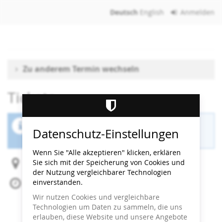
Zum
Deutsch
English
Anmelden
Haupt-
Inhalt
springen
Zu anderem Termin wechseln
Tickets
Der Buchungszeitraum für diese Veranstaltung
Datenschutz-Einstellungen
ist beendet.
Wenn Sie "Alle akzeptieren" klicken, erklären
Sie sich mit der Speicherung von Cookies und
Heidi Horten Collection
der Nutzung vergleichbarer Technologien
einverstanden.
Sa, 16. Mai 2026
Beginn:
13:30
Uhr
Wir nutzen Cookies und vergleichbare
Ende:
14:00
Uhr
Technologien um Daten zu sammeln, die uns
Zum Kalender hinzufügen
erlauben, diese Website und unsere Angebote