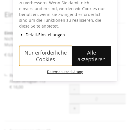
zu verbessern. Wenn Sie damit nicht
einverstanden sind, werden wir Cookies nur
Produkte
Eintrittskarten
benutzen, wenn sie zwingend erforderlich
sind um die Funktionen zu realisieren, die
diese Seite anbietet.
Eintritt Heidi Horten Collection
Detail-Einstellungen
Nicht angeführte Ermäßigungen sind an der Kassa im
Museum erhältlich.
Nur erforderliche
Alle
von
€ 0,00 – € 16,00
Cookies
akzeptieren
€ 0,00
bis
€ 16,00
Datenschutzerklärung
Regulär
Aktuell verfügbar: 113
€ 16,00
Menge
-
+