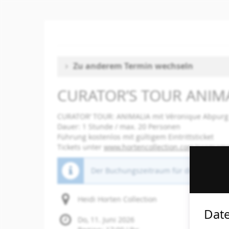
Zum
Haupt-
Inhalt
springen
Zu anderem Termin wechseln
CURATOR’S TOUR ANIM
CURATOR’ TOUR: ANIMALIA mit Véronique Abpurg
Dauer: 1 Stunde / max. 20 Personen
Führung kostenlos mit gültigem Eintrittsticket
Tickets unter
www.hortencollection.com/progra
Der Buchungszeitraum für diese Veranst
Heidi Horten Collection
Date
Do, 11. Juni 2026