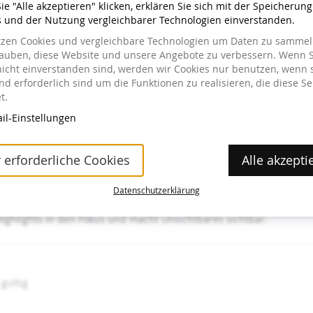
e "Alle akzeptieren" klicken, erklären Sie sich mit der Speicherun
s und der Nutzung vergleichbarer Technologien einverstanden.
tzen Cookies und vergleichbare Technologien um Daten zu sammeln
lauben, diese Website und unsere Angebote zu verbessern. Wenn S
nicht einverstanden sind, werden wir Cookies nur benutzen, wenn 
d erforderlich sind um die Funktionen zu realisieren, die diese Se
t.
icket auch ein Eintrittsticket gelöst werden, jedoch gelten hier a
il-Einstellungen
he statt, auf Anfrage können Führungen in englischer Sprache geb
mm-und-vermittlung/erwachsene
 erforderliche Cookies
Alle akzepti
Datenschutzerklärung
Perspektiven? Lebendigen Austausch und Offenheit?
Highlights in den Fokus und macht Unsichtbares sichtbar.
 gültig