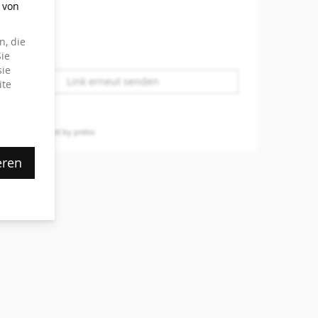
g von
, die
ie
sie
Link erneut senden
ite
hutz
powered by pretix
eren