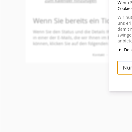
Zum Kalender hinzufügen
Wenn Si
Produkte
Cookie
Wir nu
Wenn Sie bereits ein Ticket be
uns er
damit 
Wenn Sie den Status und die Details Ihrer Bestell
zwingen
in einer der E-Mails, die wir Ihnen im Bestellvor
anbiete
können, klicken Sie auf den folgenden Button, um
Deta
Kontakt
Datenschutzer
Nur