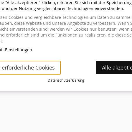
e "Alle akzeptieren" klicken, erklären Sie sich mit der Speicherun
s und der Nutzung vergleichbarer Technologien einverstanden.
tzen Cookies und vergleichbare Technologien um Daten zu sammeln
stellt haben
lauben, diese Website und unsere Angebote zu verbessern. Wenn S
nicht einverstanden sind, werden wir Cookies nur benutzen, wenn 
ung einsehen oder ändern wollen, klicken Sie auf den Link
d erforderlich sind um die Funktionen zu realisieren, die diese Se
gang geschickt haben. Wenn Sie den Link nicht finden
t.
 ein erneutes Zusenden des Links anzufordern.
il-Einstellungen
klärung
Barrierefreiheitserklärung
Cookie-Einstellungen
Impressum
Datensc
 erforderliche Cookies
Alle akzepti
Datenschutzerklärung