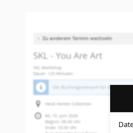
Zum
Haupt-
Inhalt
springen
Zu anderem Termin wechseln
SKL - You Are Art
SKL-Workshop
Dauer: 120 Minuten
Der Buchungszeitraum für diese Veranst
Heidi Horten Collection
Mi, 10. Juni 2026
Beginn:
08:30
Uhr
Date
Ende:
10:30
Uhr