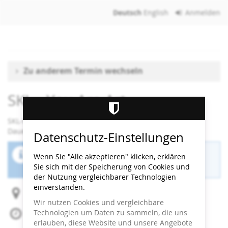
Zum
Deutsch
English
Anmelden
Haupt-
Inhalt
springen
Zu anderem Termin wechseln
SKL - You Are Art
SKL-Workshop
Dauer: 120 Minuten
Datenschutz-Einstellungen
Der Buchungszeitraum für diese Veranstaltung
Wenn Sie "Alle akzeptieren" klicken, erklären
ist beendet.
Sie sich mit der Speicherung von Cookies und
der Nutzung vergleichbarer Technologien
einverstanden.
Heidi Horten Collection
Wir nutzen Cookies und vergleichbare
Technologien um Daten zu sammeln, die uns
Mo, 1. Juni 2026
erlauben, diese Website und unsere Angebote
Beginn:
08:30
Uhr