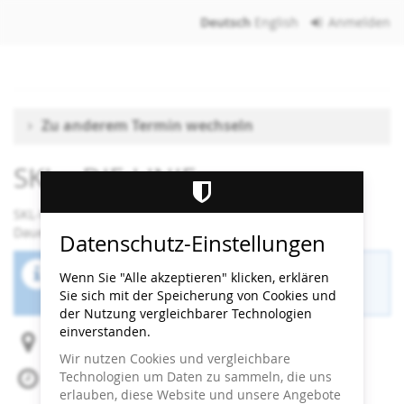
Zum
Deutsch
English
Anmelden
Haupt-
Inhalt
springen
Zu anderem Termin wechseln
SKL - DIE LINIE
SKL-Workshop
Dauer: 90 Minuten
Datenschutz-Einstellungen
Der Buchungszeitraum für diese Veranstaltung
Wenn Sie "Alle akzeptieren" klicken, erklären
ist beendet.
Sie sich mit der Speicherung von Cookies und
der Nutzung vergleichbarer Technologien
einverstanden.
Heidi Horten Collection
Wir nutzen Cookies und vergleichbare
Technologien um Daten zu sammeln, die uns
Mi, 21. Januar 2026
erlauben, diese Website und unsere Angebote
Beginn:
09:00
Uhr