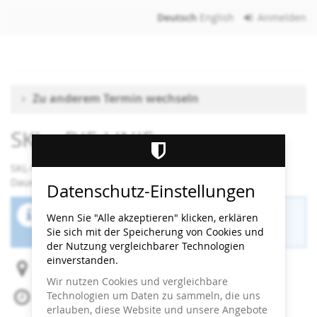
Zum
Deutsch
English
Anmelden
Haupt-
Inhalt
springen
Zu anderem Termin wechseln
SKL - DIE LINIE
SKL-Workshop
Dauer: 90 Minuten
Datenschutz-Einstellungen
Der Buchungszeitraum für diese Veranstaltung
Wenn Sie "Alle akzeptieren" klicken, erklären
ist beendet.
Sie sich mit der Speicherung von Cookies und
der Nutzung vergleichbarer Technologien
einverstanden.
Heidi Horten Collection
Wir nutzen Cookies und vergleichbare
Technologien um Daten zu sammeln, die uns
Mi, 10. Dezember 2025
erlauben, diese Website und unsere Angebote
Beginn:
10:30
Uhr